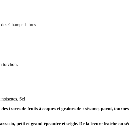
me des Champs Libres
un torchon.
 noisettes, Sel
des traces de fruits à coques et graines de : sésame, pavot, tournesol
rrasin, petit et grand épeautre et seigle. De la levure fraiche ou sè