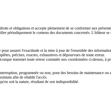
 droits et obligations et accepte pleinement de se conformer aux présentes 
 vérifier périodiquement le contenu des documents concernés. L'éditeur se 
ssurer l'exactitude et la mise à jour de l'ensemble des informations 
mplètes, précises, exactes, exhaustives et dépourvues de toute erreur.
 transmet toute erreur constatée aux coordonnées ci-dessus, à procéd
auf interruption, programmée ou non, pour des besoins de maintenance ou 
aximum afin de rétablir l'accès.
'en soit la nature, résultant de son indisponibilité.